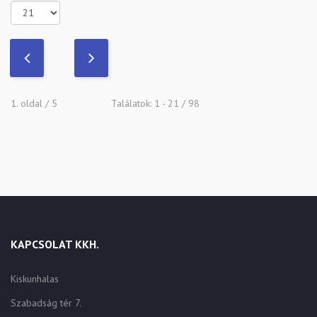
1. oldal / 5
Találatok: 1 - 21 / 98
KAPCSOLAT KKH.
Kiskunhalas
Szabadság tér 7.