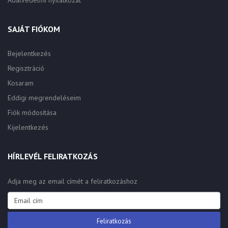
Adatvédelmi nyilatkozat
SAJÁT FIÓKOM
Bejelentkezés
Regisztráció
Kosaram
Eddigi megrendeléseim
Fiók módosítása
Kijelentkezés
HÍRLEVÉL FELIRATKOZÁS
Adja meg az email címét a feliratkozáshoz