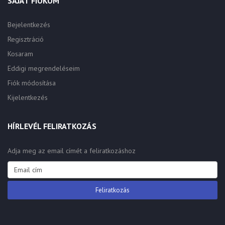
SAJÁT FIÓKOM
Bejelentkezés
Regisztráció
Kosaram
Eddigi megrendeléseim
Fiók módosítása
Kijelentkezés
HÍRLEVÉL FELIRATKOZÁS
Adja meg az email címét a feliratkozáshoz