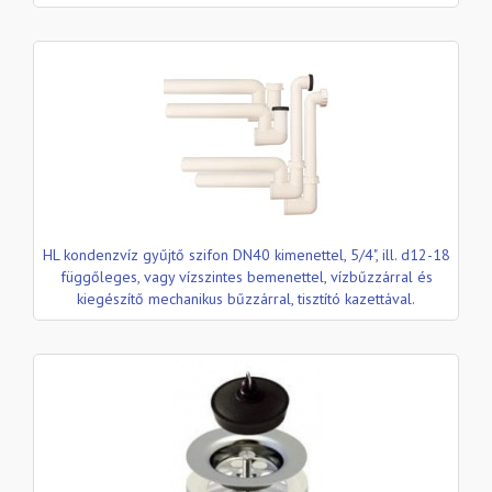
HL kondenzvíz gyűjtő szifon DN40 kimenettel, 5/4", ill. d12-18
függőleges, vagy vízszintes bemenettel, vízbűzzárral és
kiegészítő mechanikus bűzzárral, tisztító kazettával.