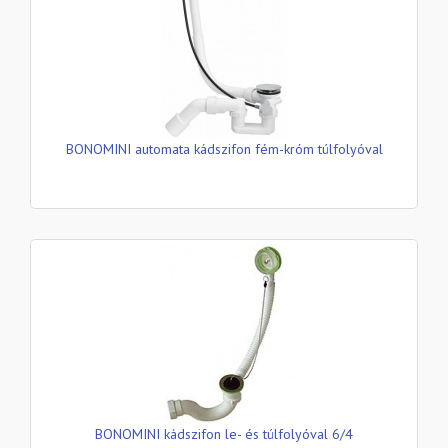
BONOMINI automata kádszifon fém-króm túlfolyóval
BONOMINI kádszifon le- és túlfolyóval 6/4