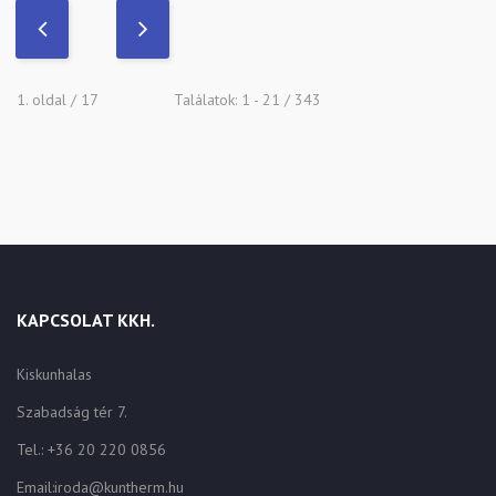
1. oldal / 17
Találatok: 1 - 21 / 343
KAPCSOLAT KKH.
Kiskunhalas
Szabadság tér 7.
Tel.: +36 20 220 0856
Email:iroda@kuntherm.hu