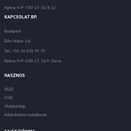
Nyitva: H-P: 7:30-17; Sz: 8-12
KAPCSOLAT BP.
Budapest
Dési Huber u.8.
Tel.: +36 30 638 93 70
Nyitva: H-P: 6:00-17; Sz-V: Zárva
HASZNOS
ÁSZF
GYIK
Oldaltérkép
Adatvédelmi nyilatkozat