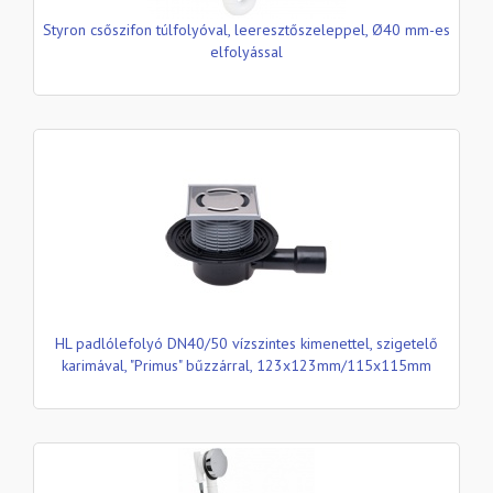
Styron csőszifon túlfolyóval, leeresztőszeleppel, Ø40 mm-es
elfolyással
HL padlólefolyó DN40/50 vízszintes kimenettel, szigetelő
karimával, "Primus" bűzzárral, 123x123mm/115x115mm