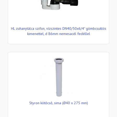
HL zuhanytálca szifon, vízszintes DN40/50x6/4" gömbcsuklós
kimenettel, d 86mm nemesacél fedéllel
Styron kötőcső, sima (Ø40 x 275 mm)