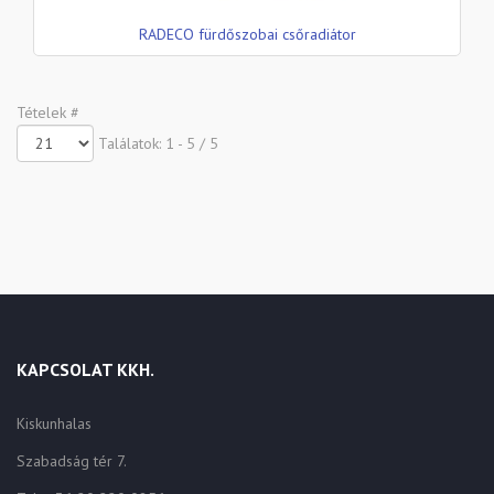
RADECO fürdőszobai csőradiátor
Tételek #
Találatok: 1 - 5 / 5
KAPCSOLAT KKH.
Kiskunhalas
Szabadság tér 7.