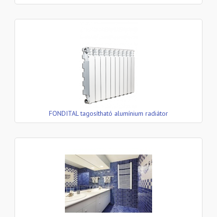
FONDITAL tagosítható alumínium radiátor