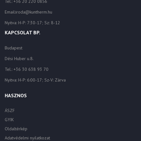
Tel.: +36 20 220 0856
Email:iroda@kuntherm.hu
Nyitva: H-P: 7:30-17; Sz: 8-12
KAPCSOLAT BP.
Budapest
Dési Huber u.8.
Tel.: +36 30 638 93 70
Nyitva: H-P: 6:00-17; Sz-V: Zárva
HASZNOS
ÁSZF
GYIK
Oldaltérkép
Adatvédelmi nyilatkozat