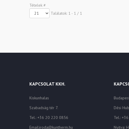
Tételek #
Találatok: 1 - 1 / 1
KAPCSOLAT KKH.
KAPCSO
Kiskunhalas
Budapes
Szabadság tér 7.
Dési Hub
Tel.: +36 20 220 0856
Tel.: +3
Email:iroda@kuntherm.hu
Nyitva: H