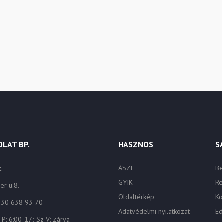
LAT BP.
HASZNOS
S
ÁSZF
Be
t
GYIK
Re
er u.8.
Oldaltérkép
K
6 30 638 93 70
Adatvédelmi nyilatkozat
Ed
-P: 6:00-17; Sz-V: Zárva