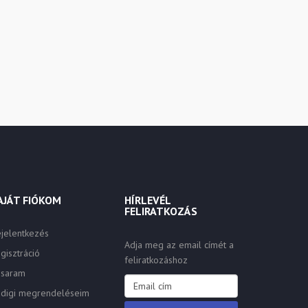
AJÁT FIÓKOM
HÍRLEVÉL
FELIRATKOZÁS
jelentkezés
Adja meg az email címét a
gisztráció
feliratkozáshoz
osaram
digi megrendeléseim