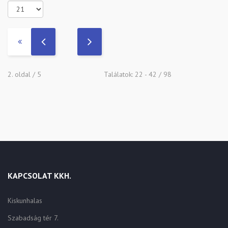
2. oldal / 5
Találatok: 22 - 42 / 98
KAPCSOLAT KKH.
Kiskunhalas
Szabadság tér 7.