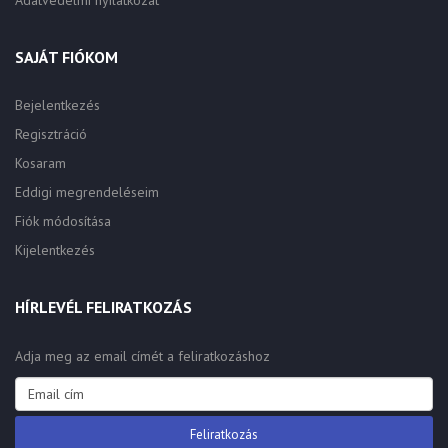
Adatvédelmi nyilatkozat
SAJÁT FIÓKOM
Bejelentkezés
Regisztráció
Kosaram
Eddigi megrendeléseim
Fiók módosítása
Kijelentkezés
HÍRLEVÉL FELIRATKOZÁS
Adja meg az email címét a feliratkozáshoz